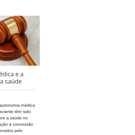
dica e a
da saúde
 autonomia médica
aciente têm sido
bre a saúde no
lação à concessão
orados pelo