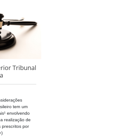
rior Tribunal
ça
nsiderações
asileiro tem um
is¹ envolvendo
a realização de
 prescritos por
+)