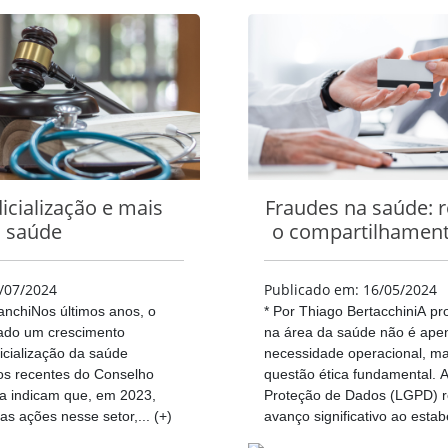
icialização e mais
Fraudes na saúde: 
saúde
o compartilhament
/07/2024
Publicado em: 16/05/2024
anchiNos últimos anos, o
* Por Thiago BertacchiniA p
tado um crescimento
na área da saúde não é ap
dicialização da saúde
necessidade operacional, 
os recentes do Conselho
questão ética fundamental. A
ça indicam que, em 2023,
Proteção de Dados (LGPD) 
s ações nesse setor,... (+)
avanço significativo ao estabe