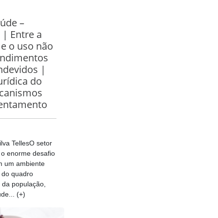
aúde –
 | Entre a
 e o uso não
tendimentos
ndevidos |
urídica do
ecanismos
rentamento
ilva TellesO setor
 o enorme desafio
em um ambiente
 do quadro
 da população,
e... (+)