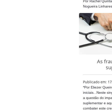
Por Rachel Quinta
Nogueira LinharesA
As fra
su
Publicado em: 17
*Por Eliezer Quei
iniciais...Neste si
a questão do impa
suplementar e aqu
combater este cr