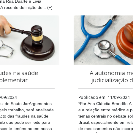
na Rua Duarte e Lívia
 recente definição do... (+)
udes na saúde
A autonomia mé
plementar
judicialização 
/09/2024
Publicado em: 11/09/2024
roz de Souto JarArgumentos
*Por Ana Cláudia Brandão A
ngelo trabalho, será analisada
e a relação entre médico e p
cto das fraudes na saúde
temas centrais no debate so
ilo que pode ser feito para
Brasil, especialmente em re
escente fenômeno em nossa
de medicamentos não incorp