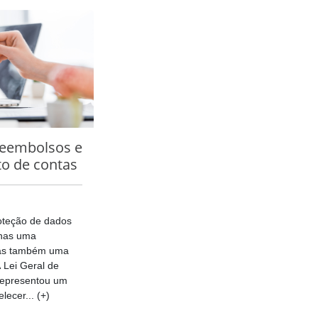
reembolsos e
o de contas
roteção de dados
enas uma
mas também uma
 Lei Geral de
representou um
lecer... (+)