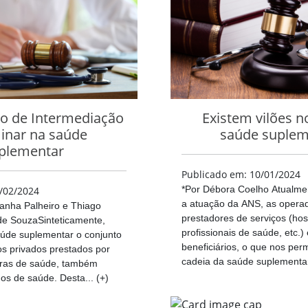
ão de Intermediação
Existem vilões n
inar na saúde
saúde suplem
plementar
Publicado em: 10/01/2024
*Por Débora Coelho Atualmen
/02/2024
a atuação da ANS, as operad
danha Palheiro e Thiago
prestadores de serviços (hosp
de SouzaSinteticamente,
profissionais de saúde, etc.
úde suplementar o conjunto
beneficiários, o que nos permi
os privados prestados por
cadeia da saúde suplementar.
ras de saúde, também
s de saúde. Desta... (+)