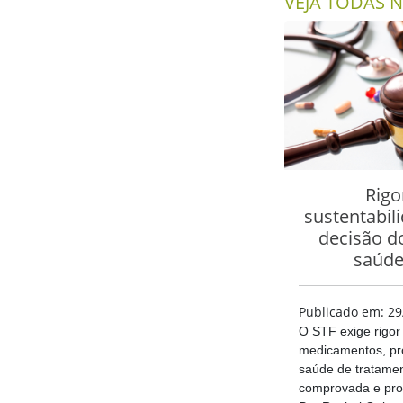
VEJA TODAS N
Rigor
sustentabil
decisão d
saúde
Publicado em: 29
O STF exige rigor c
medicamentos, pr
saúde de tratamen
comprovada e prom