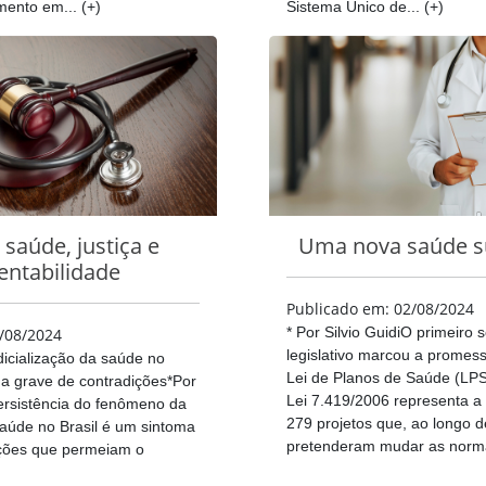
ento em... (+)
Sistema Único de... (+)
 saúde, justiça e
Uma nova saúde s
entabilidade
Publicado em: 02/08/2024
* Por Silvio GuidiO primeiro
/08/2024
legislativo marcou a promes
dicialização da saúde no
Lei de Planos de Saúde (LPS
ma grave de contradições*Por
Lei 7.419/2006 representa a
ersistência do fenômeno da
279 projetos que, ao longo d
saúde no Brasil é um sintoma
pretenderam mudar as norma
ições que permeiam o