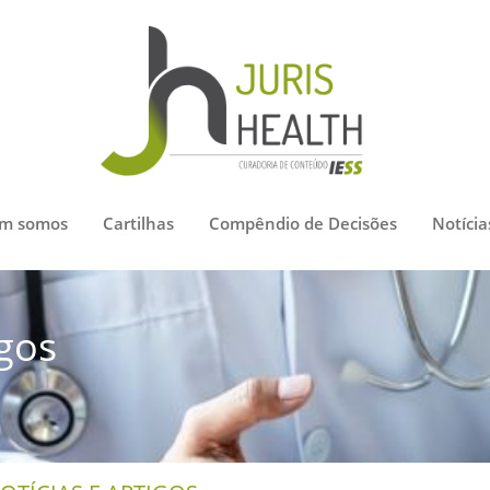
m somos
Cartilhas
Compêndio de Decisões
Notícia
igos