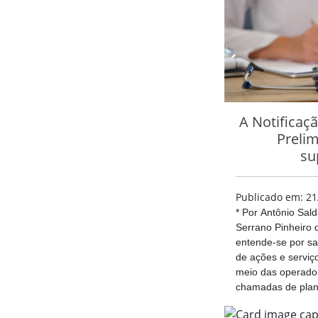
A Notificaç
Prelim
su
Publicado em: 21
* Por Antônio Sal
Serrano Pinheiro 
entende-se por sa
de ações e serviç
meio das operado
chamadas de plano