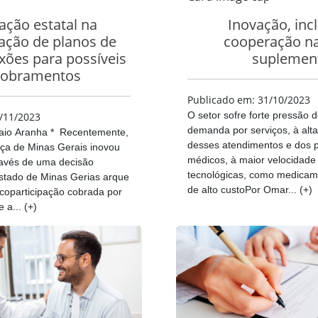
ação estatal na
Inovação, inc
pação de planos de
cooperação n
exões para possíveis
suplemen
obramentos
Publicado em: 31/10/2023
O setor sofre forte pressão 
/11/2023
demanda por serviços, à alta
io Aranha * Recentemente,
desses atendimentos e dos 
tiça de Minas Gerais inovou
médicos, à maior velocidade
ravés de uma decisão
tecnológicas, como medicame
Estado de Minas Gerias arque
de alto custoPor Omar... (+)
coparticipação cobrada por
 a... (+)