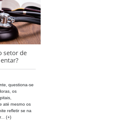
o setor de
entar?
te, questiona-se
oras, os
itais,
) e até mesmo os
te refletir se na
.. (+)