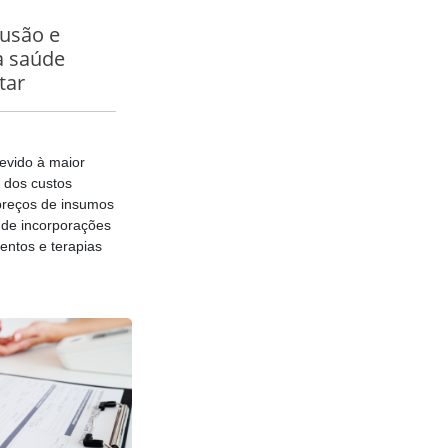
lusão e
a saúde
tar
devido à maior
 dos custos
preços de insumos
 de incorporações
ntos e terapias