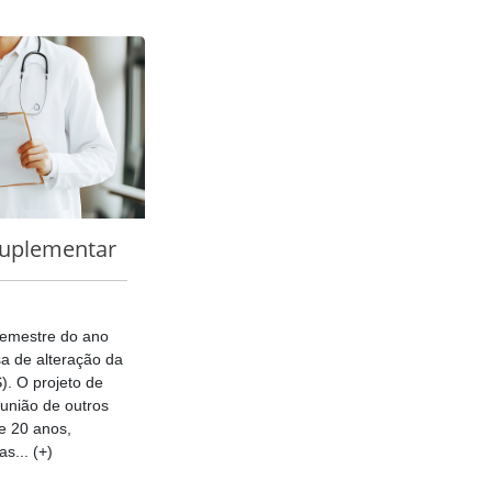
uplementar
 semestre do ano
sa de alteração da
). O projeto de
 união de outros
e 20 anos,
s... (+)