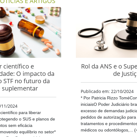
OTÍCIAS E ARTIGOS
 científico e
Rol da ANS e o Supe
idade: O impacto da
de Justi
o STF no futuro da
 suplementar
Publicado em: 22/10/2024
* Por Patricia Rizzo ToméCo
iniciaisO Poder Judiciário br
/11/2024
excesso de demandas judicia
ientífico para liberar
pedidos de autorização para 
otegendo o SUS e planos de
tratamentos e procedimentos
tos sem eficácia
médicos ou odontólogos,... (
ovendo equilíbrio no setor*