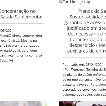
Concentração no
Planos de S
 Saúde Suplementar
Sustentabilidade
garantia de acesso
justificado em a
/05/2024
desnecessários/i
 MatosO direito sempre lidou
Caracterização j
s econômicas. Mesmo na
desperdício - M
s feiras eram organizadas
auxiliares de enf
or parte delas de origem
elimitavam a forma como se
es... (+)
Publicado em: 25/04/2024
* Por Francisco Teixeira da S
de planos de saúde enfrenta
de ter que ser sustentável 
bastante adverso. Para além
esperado de envelhecimento
aumento dos custos com saúd