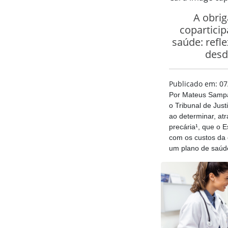
A obrig
copartici
saúde: refl
desd
Publicado em: 07
Por Mateus Sampa
o Tribunal de Jus
ao determinar, at
precária¹, que o 
com os custos da 
um plano de saúde