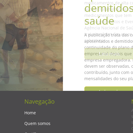
medicamentos de alta c
para o tratamento de di
medicamentos que tem 
de Procedimentos e Eve
Agência Nacional de Saú
trata também dos casos
cobertura.
Leia mais
Navegação
Home
Quem somos