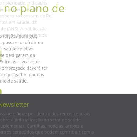
omplexidade, indicados
versas doenças. Os
cobertura constam do Rol
ntos em Saúde, da
de (ANS). A publicação
 em que há negativa de
Newsletter
Assine e fique por dentro dos temas centrais
sobre a judicialização do setor de saúde
suplementar. Cartilhas, notícias, artigos e
outros conteúdos que podem contribuir com a