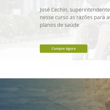
José Cechin, superintendente 
nesse curso as razões para 
planos de saúde
Compre Agora
Slide 2 of 4