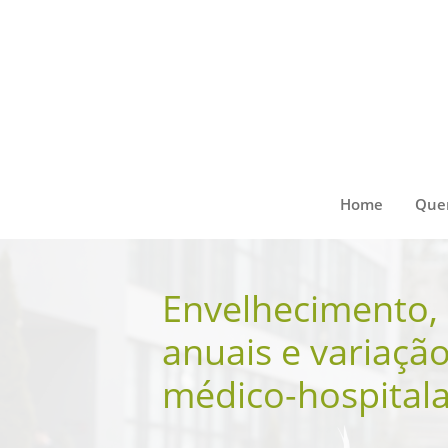
Home
Que
Slide 2 of 12
Envelhecimento, 
anuais e variaçã
médico-hospital