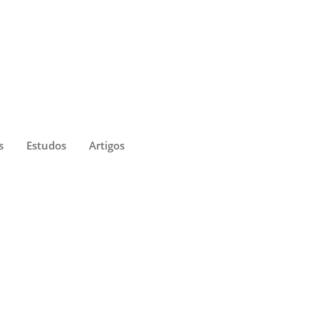
s
Estudos
Artigos
olvendo a saúde suplementar. A consulta