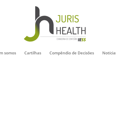
m somos
Cartilhas
Compêndio de Decisões
Notícia
 Decisões
nas distintas instâncias e Estados, a respeito de temas env
busca ou selecionando diretamente os filtros