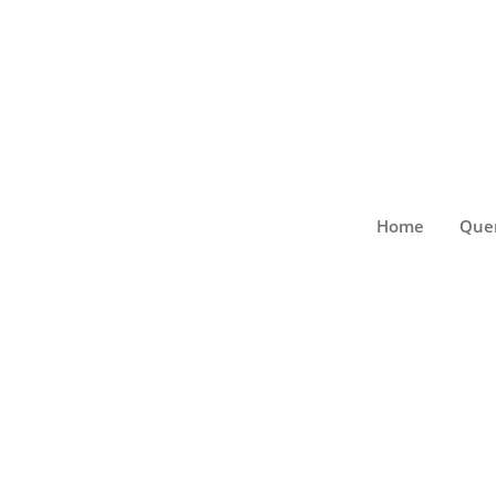
Home
Que
Compêndio de
Reunião de decisões judiciais, 
pode ser feita pelo sistema de 