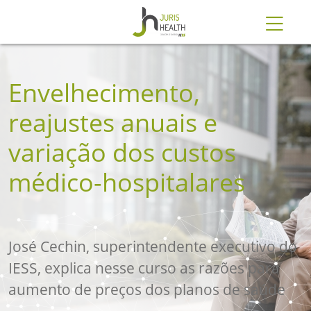
Slide 2 of 12
Envelhecimento,
reajustes anuais e
variação dos custos
médico-hospitalares
José Cechin, superintendente executivo do
IESS, explica nesse curso as razões para
aumento de preços dos planos de saúde