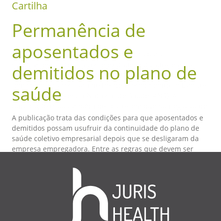
Cartilha
Cartilha
Permanência de
Medicamentos
aposentados e
Os planos de saúde oferecem cobertura para
medicamentos de alta complexidade, indicados para o
demitidos no plano de
tratamento de diversas doenças. Os medicamentos que
tem cobertura constam do Rol de Procedimentos e Eventos
saúde
em Saúde, da Agência Nacional de Saúde (ANS). A
publicação trata também dos casos em que há negativa de
cobertura.
A publicação trata das condições para que aposentados e
demitidos possam usufruir da continuidade do plano de
Leia mais
saúde coletivo empresarial depois que se desligaram da
empresa empregadora. Entre as regras que devem ser
observadas, o empregado deverá ter contribuído, junto
com o empregador, para as mensalidades do seu plano de
saúde.
Leia mais