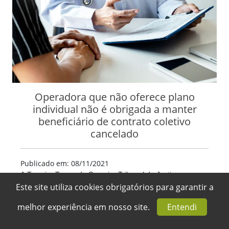
Operadora que não oferece plano
individual não é obrigada a manter
beneficiário de contrato coletivo
cancelado
Publicado em: 08/11/2021
A Terceira Turma do Superior Tribunal de Justiça
(STJ) entendeu que operadoras de plano de saúde não
Este site utiliza cookies obrigatórios para garantir a
têm a obrigação de oferecer contrato individual ao cliente
melhor experiência em nosso site.
Entendi
de plano... (+)